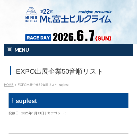
MENU
HOME
EXPO出展企業50音順リスト
オンライン
イベント
HOME
»
EXPO出展企業50音順リスト
suplest
開催要項
suplest
注目の新企画！
投稿日 : 2025年1月13日 | カテゴリー :
富士HCとは？
富士HCとは？