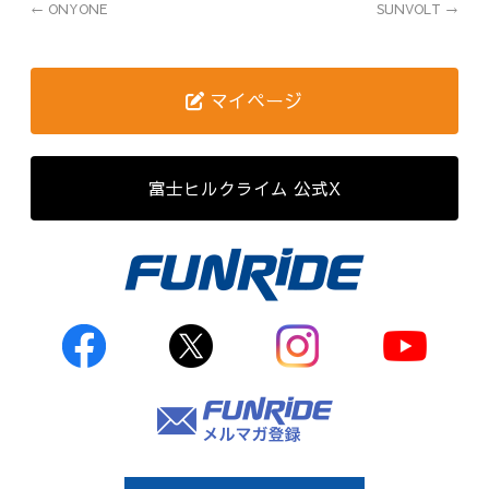
←
ONYONE
SUNVOLT
→
歴代記録（男子）
歴代記録（女子）
マイページ
はじめて参加する方へ
富士ヒルクライム 公式X
Movie&Photo
Movie
Photo
コース&アクセス
お申し込み
FAQ
取材をご希望の
方はこちら