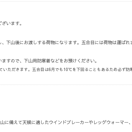
ございます。
し、下山後にお渡しする荷物になります。五合目には荷物は運ばれ
いますので、下山用防寒着などをお預けください。
ていただきます。五合目は6月でも10℃を下回ることもあるため必ず防
下山に備えて天候に適したウインドブレーカーやレッグウォーマー