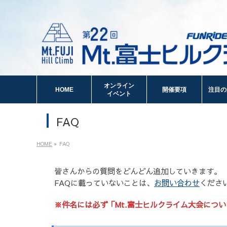
オンライン
HOME
開催要項
注目の
イベント
FAQ
HOME
»
FAQ
皆さんからの質問をどんどん追加していきます。
FAQに載っていないことは、
お問い合わせ
くださ
※件名には必ず「Mt.富士ヒルクライム大会につ