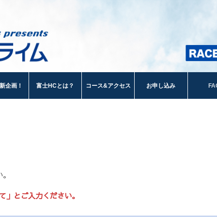
新企画！
富士HCとは？
コース&アクセス
お申し込み
FA
い。
いて」とご入力ください。