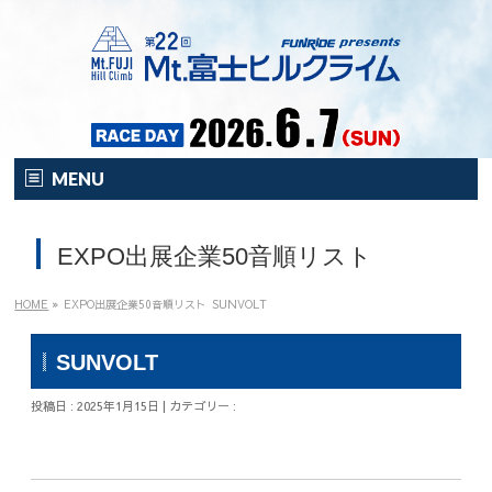
MENU
HOME
EXPO出展企業50音順リスト
オンライン
イベント
HOME
»
EXPO出展企業50音順リスト
SUNVOLT
開催要項
SUNVOLT
注目の新企画！
投稿日 : 2025年1月15日 | カテゴリー :
富士HCとは？
富士HCとは？