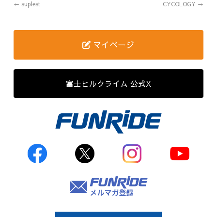
←
suplest
CYCOLOGY
→
歴代記録（男子）
歴代記録（女子）
マイページ
はじめて参加する方へ
富士ヒルクライム 公式X
Movie&Photo
Movie
Photo
コース&アクセス
お申し込み
FAQ
取材をご希望の
方はこちら