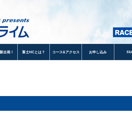
新企画！
富士HCとは？
コース&アクセス
お申し込み
FA