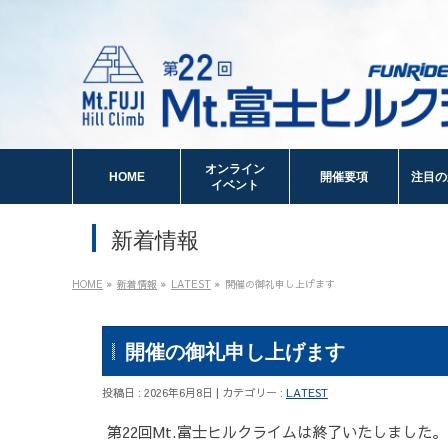
オンライン
HOME
開催要項
注目の
イベント
新着情報
HOME
»
新着情報
»
LATEST
»
開催の御礼申し上げます
開催の御礼申し上げます
投稿日 : 2026年6月8日 | カテゴリー :
LATEST
第22回Mt.富士ヒルクライムは終了いたしました。