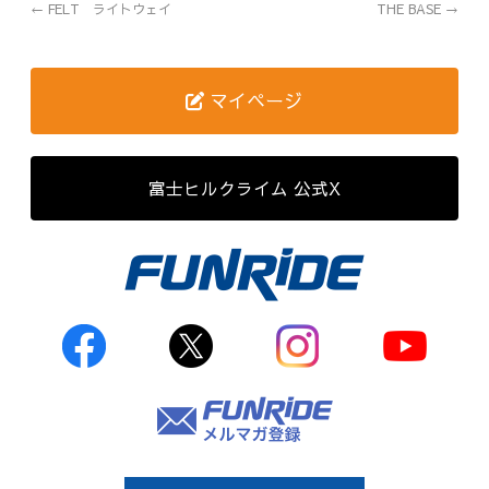
←
FELT ライトウェイ
THE BASE
→
歴代記録（男子）
歴代記録（女子）
マイページ
はじめて参加する方へ
富士ヒルクライム 公式X
Movie&Photo
Movie
Photo
コース&アクセス
お申し込み
FAQ
取材をご希望の
方はこちら