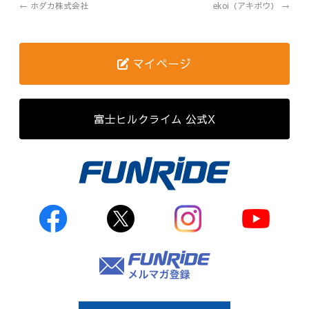
←
ホダカ株式会社
ekoi（アキボウ）
→
歴代記録（男子）
歴代記録（女子）
マイページ
はじめて参加する方へ
富士ヒルクライム 公式X
Movie&Photo
Movie
Photo
コース&アクセス
お申し込み
FAQ
取材をご希望の
方はこちら