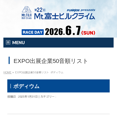
MENU
HOME
EXPO出展企業50音順リスト
オンライン
イベント
HOME
»
EXPO出展企業50音順リスト
ポディウム
開催要項
ポディウム
注目の新企画！
投稿日 : 2025年1月31日 | カテゴリー :
富士HCとは？
富士HCとは？