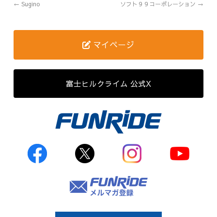
←
Sugino
ソフト９９コーポレーション
→
歴代記録（男子）
歴代記録（女子）
マイページ
はじめて参加する方へ
富士ヒルクライム 公式X
Movie&Photo
Movie
Photo
コース&アクセス
お申し込み
FAQ
取材をご希望の
方はこちら