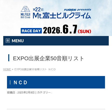
MENU
HOME
EXPO出展企業50音順リスト
オンライン
イベント
HOME
»
EXPO出展企業50音順リスト
ＮＣＤ
開催要項
ＮＣＤ
注目の新企画！
投稿日 : 2025年2月8日 | カテゴリー :
富士HCとは？
富士HCとは？