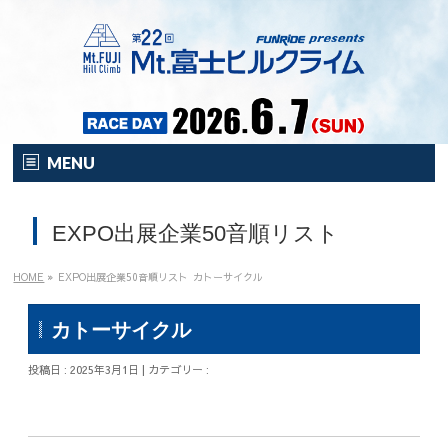
MENU
HOME
EXPO出展企業50音順リスト
オンライン
イベント
HOME
»
EXPO出展企業50音順リスト
カトーサイクル
開催要項
カトーサイクル
注目の新企画！
投稿日 : 2025年3月1日 | カテゴリー :
富士HCとは？
富士HCとは？