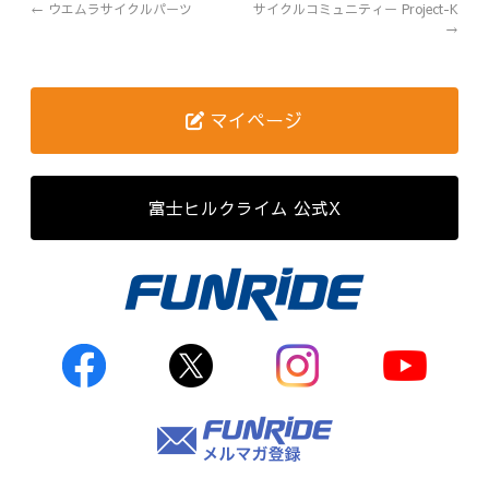
←
ウエムラサイクルパーツ
サイクルコミュニティー Project-K
→
歴代記録（男子）
歴代記録（女子）
マイページ
はじめて参加する方へ
Movie&Photo
富士ヒルクライム 公式X
Movie
Photo
コース&アクセス
お申し込み
FAQ
取材をご希望の
方はこちら