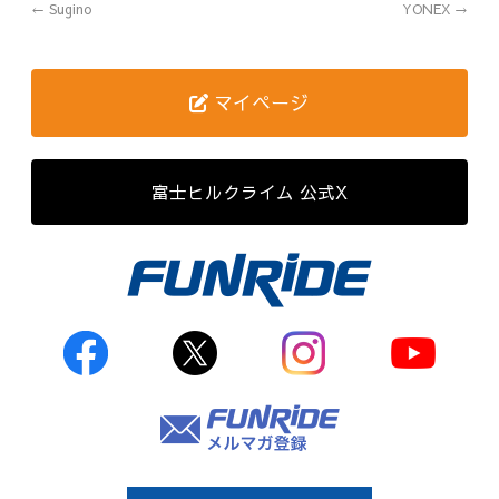
←
Sugino
YONEX
→
歴代記録（男子）
歴代記録（女子）
マイページ
はじめて参加する方へ
富士ヒルクライム 公式X
Movie&Photo
Movie
Photo
コース&アクセス
お申し込み
FAQ
取材をご希望の
方はこちら