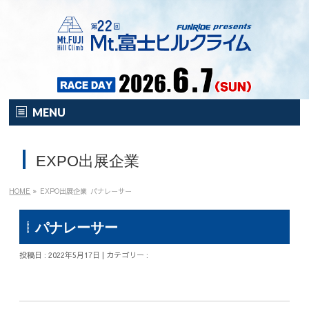
MENU
HOME
EXPO出展企業
オンライン
イベント
HOME
»
EXPO出展企業
パナレーサー
開催要項
パナレーサー
注目の新企画！
投稿日 : 2022年5月17日 | カテゴリー :
富士HCとは？
富士HCとは？