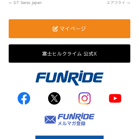
←
DT Swiss Japan
エアフライ
→
歴代記録（男子）
歴代記録（女子）
マイページ
はじめて参加する方へ
富士ヒルクライム 公式X
Movie&Photo
Movie
Photo
コース&アクセス
お申し込み
FAQ
取材をご希望の
方はこちら