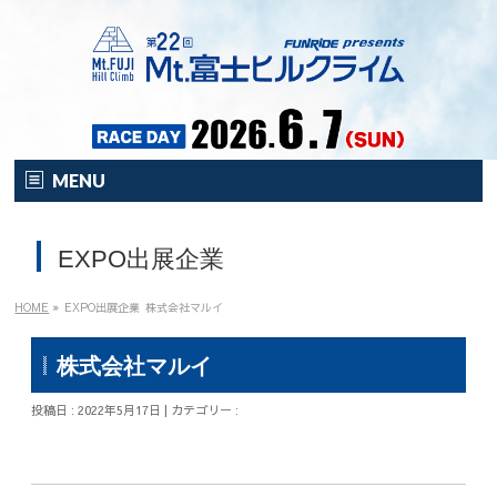
MENU
HOME
EXPO出展企業
オンライン
イベント
HOME
»
EXPO出展企業
株式会社マルイ
開催要項
株式会社マルイ
注目の新企画！
投稿日 : 2022年5月17日 | カテゴリー :
富士HCとは？
富士HCとは？