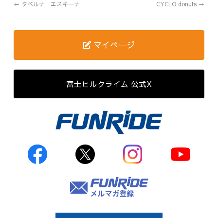
←
タベルナ エスキーナ
CYCLO donuts
→
歴代記録（男子）
歴代記録（女子）
マイページ
はじめて参加する方へ
富士ヒルクライム 公式X
Movie&Photo
Movie
Photo
コース&アクセス
お申し込み
FAQ
取材をご希望の
方はこちら