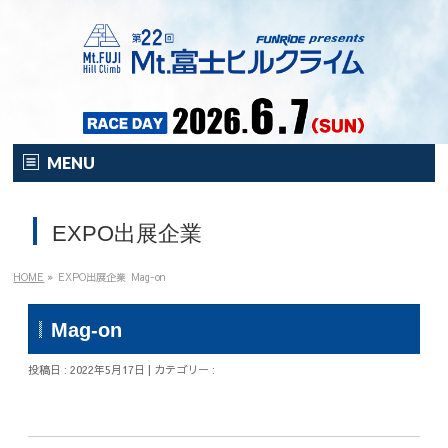
MENU
HOME
EXPO出展企業
オンライン
イベント
HOME
»
EXPO出展企業
Mag-on
開催要項
Mag-on
注目の新企画！
投稿日 : 2022年5月17日 | カテゴリー :
富士HCとは？
富士HCとは？