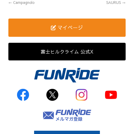
←
Campagnolo
SAURUS
→
歴代記録（男子）
歴代記録（女子）
マイページ
はじめて参加する方へ
富士ヒルクライム 公式X
Movie&Photo
Movie
Photo
コース&アクセス
お申し込み
FAQ
取材をご希望の
方はこちら