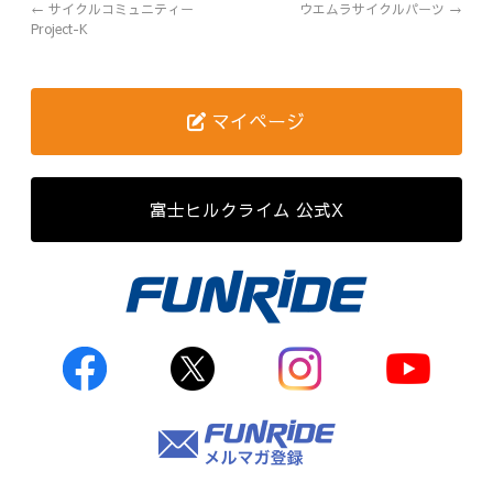
←
サイクルコミュニティー
ウエムラサイクルパーツ
→
Project-K
歴代記録（男子）
歴代記録（女子）
マイページ
はじめて参加する方へ
Movie&Photo
富士ヒルクライム 公式X
Movie
Photo
コース&アクセス
お申し込み
FAQ
取材をご希望の
方はこちら