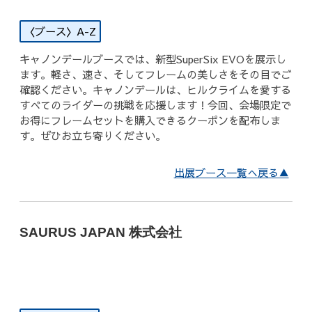
歴代記録（男子）
A-Z
歴代記録（女子）
キャノンデールブースでは、新型SuperSix EVOを展示し
ます。軽さ、速さ、そしてフレームの美しさをその目でご
はじめて参加する方へ
確認ください。キャノンデールは、ヒルクライムを愛する
すべてのライダーの挑戦を応援します！今回、会場限定で
お得にフレームセットを購入できるクーポンを配布しま
Movie&Photo
す。ぜひお立ち寄りください。
Movie
出展ブース一覧へ戻る▲
Photo
コース&アクセス
SAURUS JAPAN 株式会社
お申し込み
FAQ
取材をご希望の
方はこちら