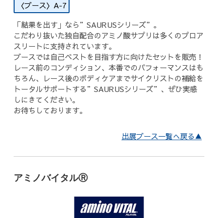
A-7
公式グッズ
「結果を出す」なら”SAURUSシリーズ”。
こだわり抜いた独自配合のアミノ酸サプリは多くのプロア
スリートに支持されています。
EXPO2026
ブースでは自己ベストを目指す方に向けたセットを販売！
レース前のコンディション、本番でのパフォーマンスはも
ENGLISH
ちろん、レース後のボディケアまでサイクリストの補給を
トータルサポートする”SAURUSシリーズ”、ぜひ実感
簡体字
しにきてください。
お待ちしております。
繁体字
出展ブース一覧へ戻る▲
アミノバイタルⓇ