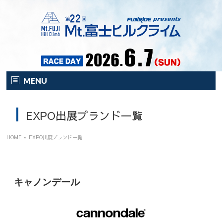
MENU
HOME
EXPO出展ブランド一覧
オンライン
イベント
HOME
»
EXPO出展ブランド一覧
開催要項
注目の新企画！
キャノンデール
富士HCとは？
富士HCとは？